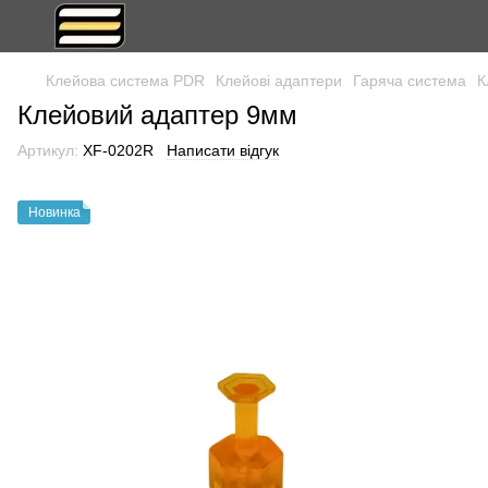
Клейова система PDR
Клейові адаптери
Гаряча система
К
Клейовий адаптер 9мм
Артикул:
XF-0202R
Написати відгук
Новинка