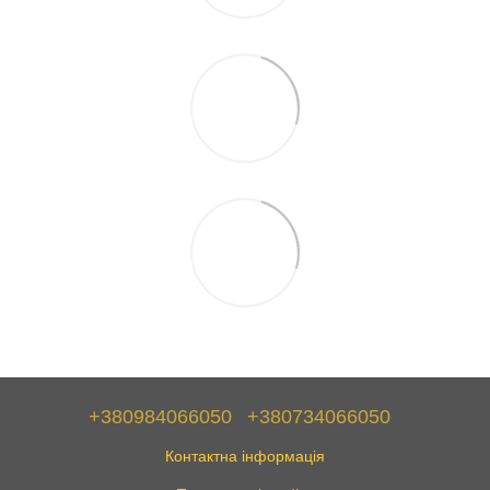
+380984066050
+380734066050
Контактна інформація