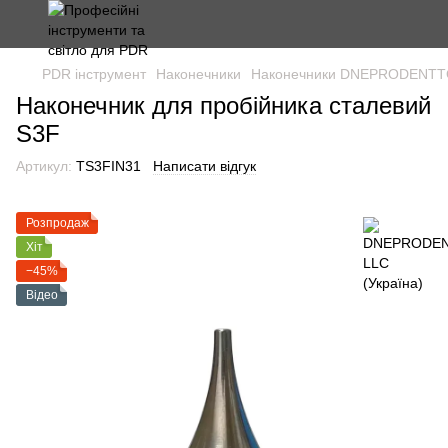
PDR інструмент
Наконечники
Наконечники DNEPRODENTTO
Наконечник для пробійника сталевий
S3F
Артикул:
TS3FIN31
Написати відгук
Розпродаж
Хіт
−45%
Відео