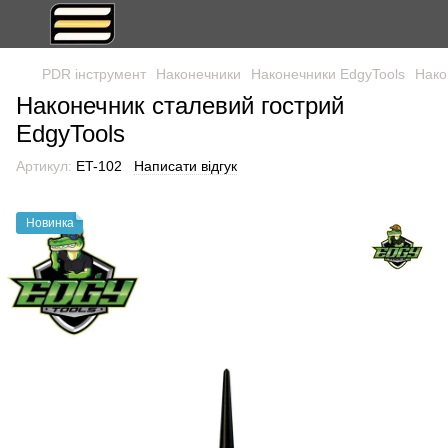
PDR інструмент
Наконечники
Наконечники EdgyTools
Нако
Наконечник сталевий гострий
EdgyTools
Артикул:
ET-102
Написати відгук
Новинка