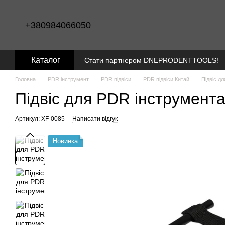
Перейти до основного контенту
+380984066050
Каталог
Стати партнером DNEPRODENTTOOLS!
Головна
PDR інструмент
PDR підвіси
PDR підвіси Китай
Підвіс д
Підвіс для PDR інструмент
Артикул: XF-0085
Написати відгук
Новинка