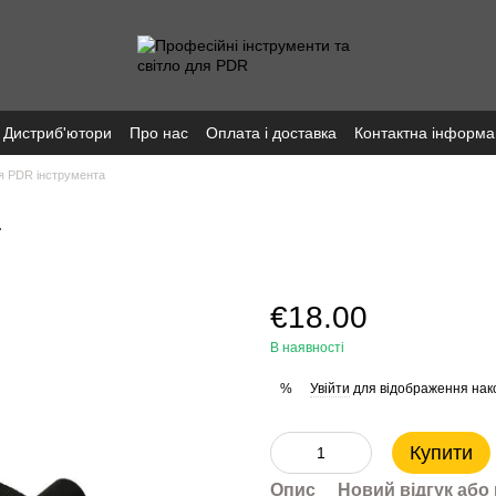
Дистриб'ютори
Про нас
Оплата і доставка
Контактна інформа
ля PDR інструмента
а
€18.00
В наявності
Увійти
для відображення нак
%
Купити
Опис
Новий відгук або