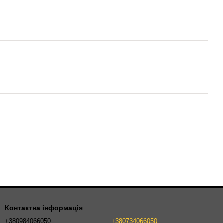
Контактна інформація
+380984066050
+380734066050