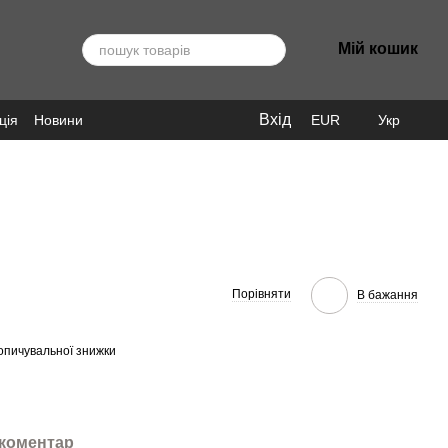
Мій кошик
Вхід
ція
Новини
EUR
Укр
Порівняти
В бажання
опичувальної знижки
 коментар