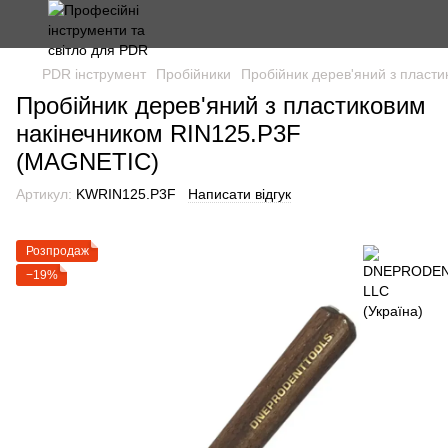
PDR інструмент
Пробійники
Пробійник дерев'яний з пласт
Пробійник дерев'яний з пластиковим
накінечником RIN125.P3F
(MAGNETIC)
Артикул:
KWRIN125.P3F
Написати відгук
Розпродаж
−19%