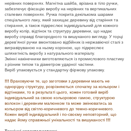
нерівних поверхнях. Магнітна шайба, врізана в тіло ручки,
забезпечує фіксацію виробу на нерівних та вертикальних
сталевих поверхнях. Ручка покрита декількома шарами
спеціального лаку, який захищає деревину від старіння та
стирання, а також підкреслює індивідуальний для кожного
виробу колір, відтінок та структуру деревини, що надає
виробу справді благородного та вишуканого вигляду. У торці
дерев'яної ручки вмонтовано відбійник із нержавіючої сталі з
вигравіруваною на ньому короною, що підкреслює
шляхетність виробу з натурального матеріалу.
Змінні накінечники виготовляються із промислового пластику
з різним типом та діаметром ударної частини.
Виріб упаковується у стандартну фірмову упаковку.
!!!
Враховуючи те, що заготовки з деревини мають не
однорідну структуру, розрізняються спочатку за кольором і
відтінками, то в результаті цього, кожен готовий виріб
індивідуальний за своєю кольоровою гамою, структурою
волокон і деревним малюнком та може змінюватись за
кольором від світло-коричневого до темно-коричневого.
Кожен виріб індивідуальний і по-своєму неповторний, що
надає йому справжньої унікальності та вишуканості
!!!