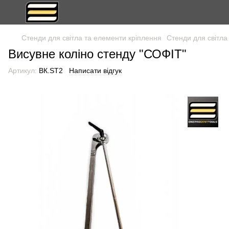
Стенди для світла та елементи кріплення
Стенди для світл
Висувне коліно стенду "СОФІТ"
Артикул:
ВК.SТ2
Написати відгук